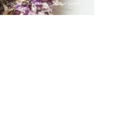
Schoonheidsspecialiste
S
kinbar
L
atem
Maryline De Wolf
Openingsuren:
maandag - vrijdag
8.30 - 19.00
zaterdag
9.00 - 12.30
Muurautomaat 24/7 beschikbaar
Openingsuren
S
kinbar
L
atem:
8.30 - 18.00