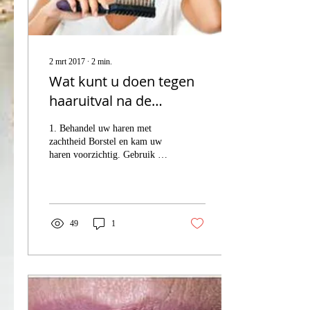
2 mrt 2017
∙
2
min.
Wat kunt u doen tegen
haaruitval na de
zwangerschap?
1. Behandel uw haren met
zachtheid Borstel en kam uw
haren voorzichtig. Gebruik bij
voorkeur een kam met wijde
tanden of een zachte...
49
1