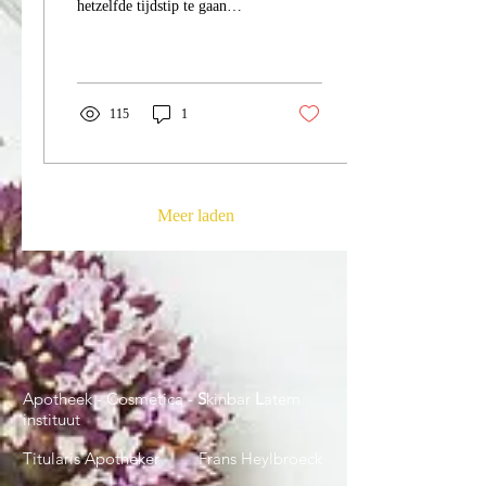
hetzelfde tijdstip te gaan
slapen en op te staan, ook in
het weekend. Dit...
115
1
Meer laden
Apotheek - Cosmetica -
S
kinbar
L
atem
instituut
Titularis Apotheker Frans Heylbroeck