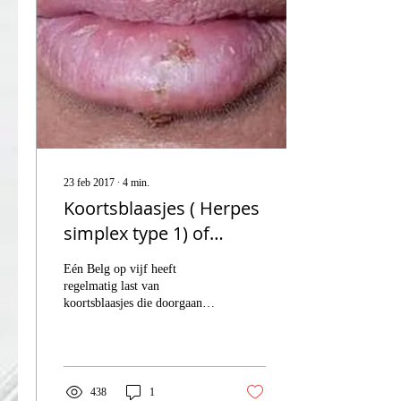
23 feb 2017
∙
4
min.
Koortsblaasjes ( Herpes
simplex type 1) of
Koortslip
Eén Belg op vijf heeft
regelmatig last van
koortsblaasjes die doorgaans
verschijnen op of rond de
lippen. Deze blaasjes zijn niet
alleen...
438
1