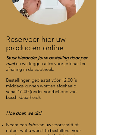
Reserveer hier uw
producten online
Stuur hieronder jouw bestelling door per
mail
en wij leggen alles voor je klaar
ter
afhaling in de apotheek.
Bestellingen geplaatst vóór 12.00 's
middags kunnen worden afgehaald
vanaf 16.00 (onder voorbehoud van
beschikbaarheid).
Hoe doen we dit?
Neem een
foto
van uw voorschrift of
noteer wat u wenst te bestellen.
Voor