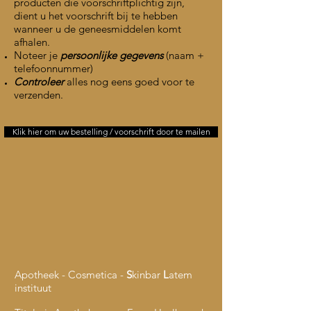
producten die voorschriftplichtig zijn,
dient u het voorschrift bij te hebben
wanneer u de geneesmiddelen komt
afhalen.
Noteer je
persoonlijke gegevens
(naam +
telefoonnummer)
Controleer
alles nog eens goed voor te
verzenden.
Klik hier om uw bestelling / voorschrift door te mailen
Apotheek - Cosmetica -
S
kinbar
L
atem
instituut