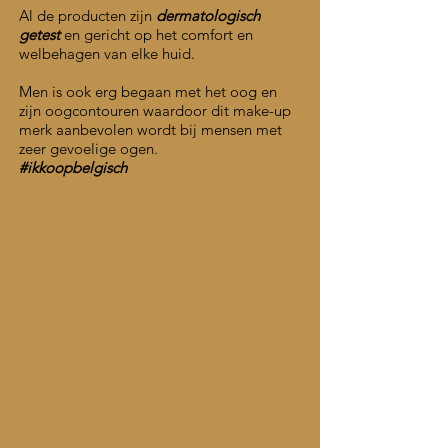
Al
de producten zijn
dermatologisch
getest
en gericht op het comfort en
welbehagen van elke huid.
Men is ook erg begaan met het oog en
zijn oogcontouren waardoor dit make-up
merk aanbevolen wordt bij mensen met
zeer gevoelige ogen.
#ikkoopbelgisch