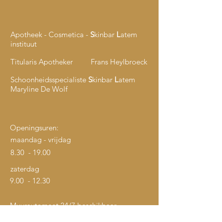
Apotheek - Cosmetica -
S
kinbar
L
atem
instituut
Titularis Apotheker Frans Heylbroeck
Schoonheidsspecialiste
S
kinbar
L
atem
Maryline De Wolf
Openingsuren:
maandag - vrijdag
8.30 - 19.00
zaterdag
9.00 - 12.30
Muurautomaat 24/7 beschikbaar