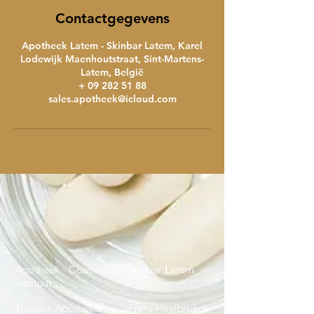
Contactgegevens
Apotheek Latem - Skinbar Latem, Karel
Lodewijk Maenhoutstraat, Sint-Martens-
Latem, België
+ 09 282 51 88
sales.apotheek@icloud.com
Apotheek - Cosmetica -
S
kinbar
L
atem
instituut
Titularis Apotheker Frans Heylbroeck