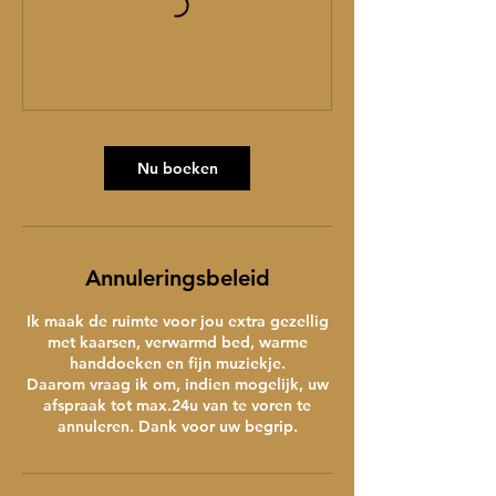
Nu boeken
Annuleringsbeleid
Ik maak de ruimte voor jou extra gezellig
met kaarsen, verwarmd bed, warme
handdoeken en fijn muziekje.
Daarom vraag ik om, indien mogelijk, uw
afspraak tot max.24u van te voren te
annuleren. Dank voor uw begrip.