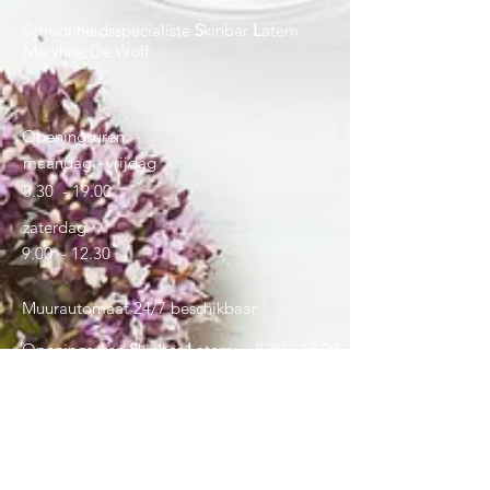
Schoonheidsspecialiste
S
kinbar
L
atem
Maryline De Wolf
Openingsuren:
maandag - vrijdag
8.30 - 19.00
zaterdag
9.00 - 12.30
Muurautomaat 24/7 beschikbaar
Openingsuren
S
kinbar
L
atem:
8.30 - 18.00