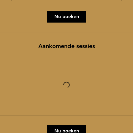
Nu boeken
Aankomende sessies
Nu boeken