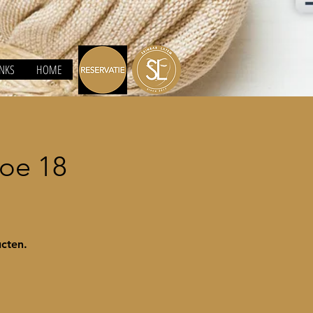
INKS
HOME
oe 18