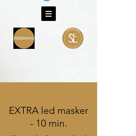
EXTRA led masker
- 10 min.