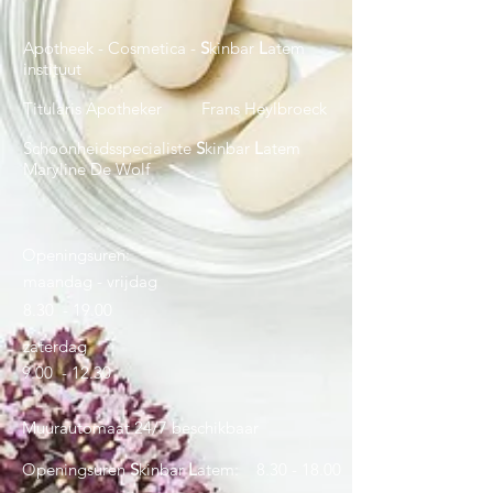
Apotheek - Cosmetica -
S
kinbar
L
atem
instituut
Titularis Apotheker Frans Heylbroeck
Schoonheidsspecialiste
S
kinbar
L
atem
Maryline De Wolf
Openingsuren:
maandag - vrijdag
8.30 - 19.00
zaterdag
9.00 - 12.30
Muurautomaat 24/7 beschikbaar
Openingsuren
S
kinbar
L
atem:
8.30 - 18.00