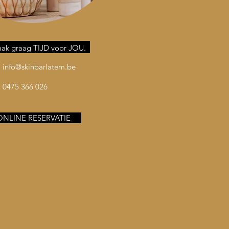
ak graag TIJD voor JOU.
info@skinbarlatem.be
0475 366 026
ONLINE RESERVATIE