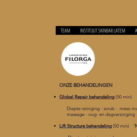
TEAM
INSTITUUT SKINBAR LATEM
ONZE BEHANDELINGEN
Global Repair behandeling
(50 min)
1
Diepte
reiniging - scrub - mes
massage - oog -en dagverzorging
Lift Structure behandeling
(50 min)
10