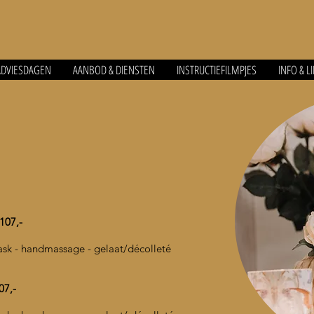
ADVIESDAGEN
AANBOD & DIENSTEN
INSTRUCTIEFILMPJES
INFO & L
07,-
o mask - handmassage - gelaat/décolleté
7,-